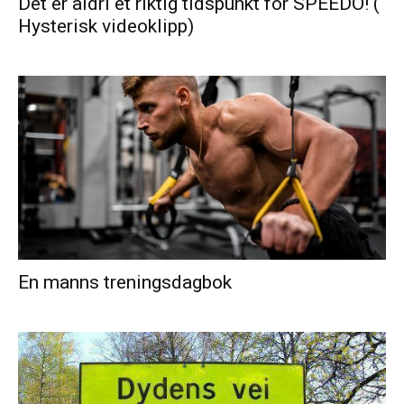
Det er aldri et riktig tidspunkt for SPEEDO! (
Hysterisk videoklipp)
En manns treningsdagbok