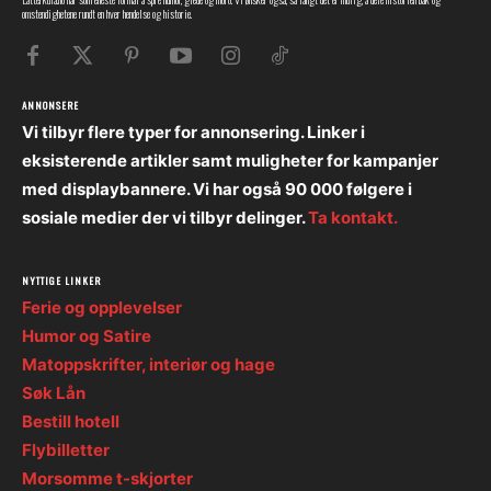
omstendighetene rundt en hver hendelse og historie.
ANNONSERE
Vi tilbyr flere typer for annonsering. Linker i
eksisterende artikler samt muligheter for kampanjer
med displaybannere. Vi har også 90 000 følgere i
sosiale medier der vi tilbyr delinger.
Ta kontakt.
NYTTIGE LINKER
Ferie og opplevelser
Humor og Satire
Matoppskrifter, interiør og hage
Søk Lån
Bestill hotell
Flybilletter
Morsomme t-skjorter