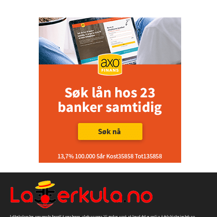
Latterkula.no har som eneste formål å spre humor, glede og moro. Vi ønsker også, så langt det er mulig, å dele historien bak og