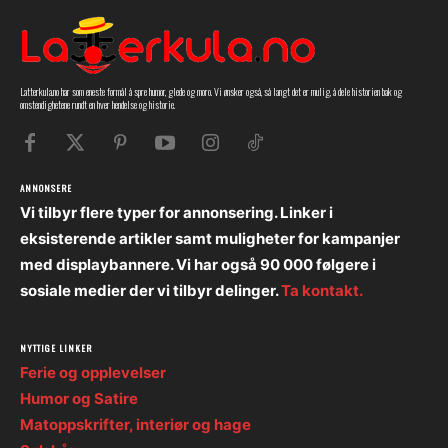
Latterkula.no har som eneste formål å spre humor, glede og moro. Vi ønsker også, så langt det er mulig, å dele historien bak og
omstendighetene rundt en hver hendelse og historie.
ANNONSERE
Vi tilbyr flere typer for annonsering. Linker i
eksisterende artikler samt muligheter for kampanjer
med displaybannere. Vi har også 90 000 følgere i
sosiale medier der vi tilbyr delinger.
Ta kontakt.
NYTTIGE LINKER
Ferie og opplevelser
Humor og Satire
Matoppskrifter, interiør og hage