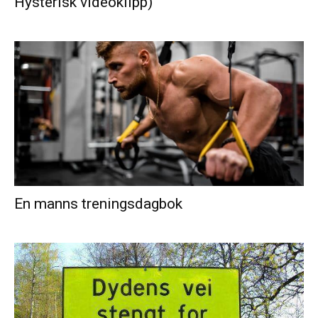
Hysterisk videoklipp)
En manns treningsdagbok