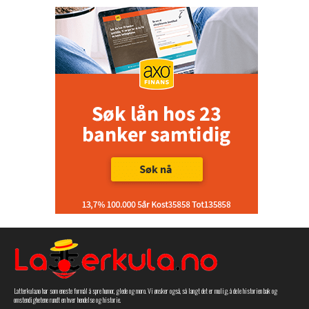
Latterkula.no har som eneste formål å spre humor, glede og moro. Vi ønsker også, så langt det er mulig, å dele historien bak og
omstendighetene rundt en hver hendelse og historie.