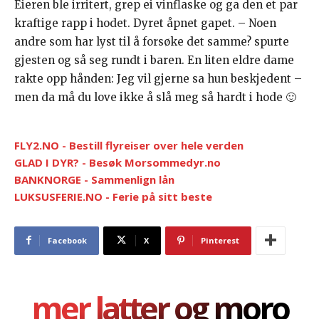
Eieren ble irritert, grep ei vinflaske og ga den et par
kraftige rapp i hodet. Dyret åpnet gapet. – Noen
andre som har lyst til å forsøke det samme? spurte
gjesten og så seg rundt i baren. En liten eldre dame
rakte opp hånden: Jeg vil gjerne sa hun beskjedent –
men da må du love ikke å slå meg så hardt i hode 🙂
FLY2.NO - Bestill flyreiser over hele verden
GLAD I DYR? - Besøk Morsommedyr.no
BANKNORGE - Sammenlign lån
LUKSUSFERIE.NO - Ferie på sitt beste
Facebook
X
Pinterest
mer latter og moro