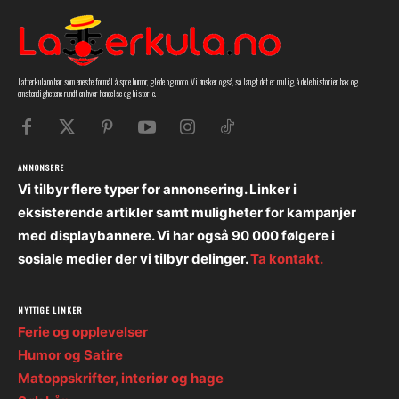
Latterkula.no har som eneste formål å spre humor, glede og moro. Vi ønsker også, så langt det er mulig, å dele historien bak og
omstendighetene rundt en hver hendelse og historie.
ANNONSERE
Vi tilbyr flere typer for annonsering. Linker i
eksisterende artikler samt muligheter for kampanjer
med displaybannere. Vi har også 90 000 følgere i
sosiale medier der vi tilbyr delinger.
Ta kontakt.
NYTTIGE LINKER
Ferie og opplevelser
Humor og Satire
Matoppskrifter, interiør og hage