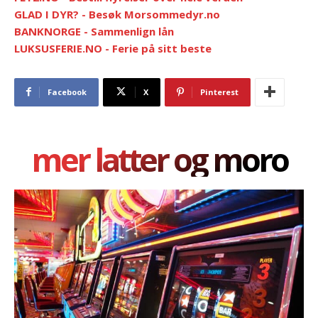
GLAD I DYR? - Besøk Morsommedyr.no
BANKNORGE - Sammenlign lån
LUKSUSFERIE.NO - Ferie på sitt beste
Facebook
X
Pinterest
mer latter og moro