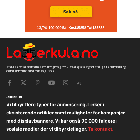
Latterkula.no har som eneste formål å spre humor, glede og moro. Vi ønsker også, så langt det er mulig, å dele historien bak og
omstendighetene rundt en hver hendelse og historie.
ANNONSERE
Vi tilbyr flere typer for annonsering. Linker i
eksisterende artikler samt muligheter for kampanjer
med displaybannere. Vi har også 90 000 følgere i
sosiale medier der vi tilbyr delinger.
Ta kontakt.