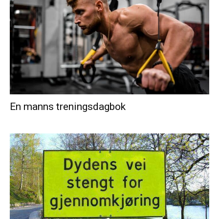
En manns treningsdagbok