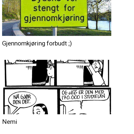
Gjennomkjøring forbudt ;)
Nemi