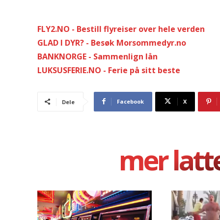
FLY2.NO - Bestill flyreiser over hele verden
GLAD I DYR? - Besøk Morsommedyr.no
BANKNORGE - Sammenlign lån
LUKSUSFERIE.NO - Ferie på sitt beste
Facebook
X
Dele
mer latt