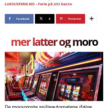
LUKSUSFERIE.NO - Ferie på sitt beste
Facebook
X
Pinterest
mer latter og moro
De morsomste spilleautomatene ifølge