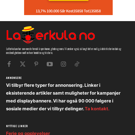
Latterkula.no har som eneste formål å spre humor, glede og moro. Vi ønsker også, så langt det er mulig, å dele historien bak og
omstendighetene rundt en hver hendelse og historie.
ANNONSERE
Vi tilbyr flere typer for annonsering. Linker i
eksisterende artikler samt muligheter for kampanjer
med displaybannere. Vi har også 90 000 følgere i
sosiale medier der vi tilbyr delinger.
Ta kontakt.
NYTTIGE LINKER
Ferie og opplevelser