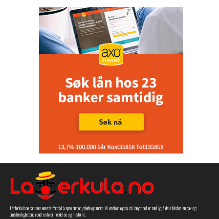
Latterkula.no har som eneste formål å spre humor, glede og moro. Vi ønsker også, så langt det er mulig, å dele historien bak og
omstendighetene rundt en hver hendelse og historie.