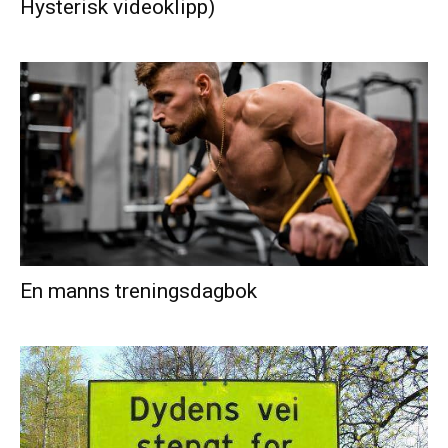
Hysterisk videoklipp)
En manns treningsdagbok