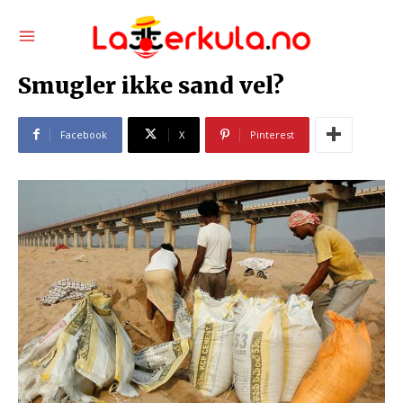
Smugler ikke sand vel?
Facebook
X
Pinterest