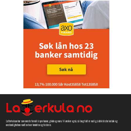
Latterkula.no har som eneste formål å spre humor, glede og moro. Vi ønsker også, så langt det er mulig, å dele historien bak og
omstendighetene rundt en hver hendelse og historie.