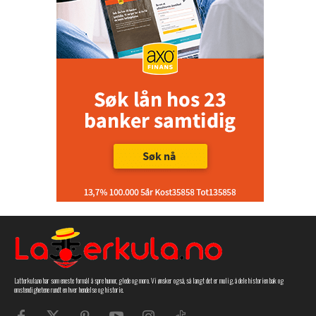
Latterkula.no har som eneste formål å spre humor, glede og moro. Vi ønsker også, så langt det er mulig, å dele historien bak og
omstendighetene rundt en hver hendelse og historie.