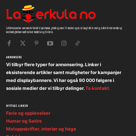
Latterkula.no har som eneste formål å spre humor, glede og moro. Vi ønsker også, så langt det er mulig, å dele historien bak og
omstendighetene rundt en hver hendelse og historie.
ANNONSERE
Vi tilbyr flere typer for annonsering. Linker i
eksisterende artikler samt muligheter for kampanjer
med displaybannere. Vi har også 90 000 følgere i
sosiale medier der vi tilbyr delinger.
Ta kontakt.
NYTTIGE LINKER
Ferie og opplevelser
Humor og Satire
Matoppskrifter, interiør og hage