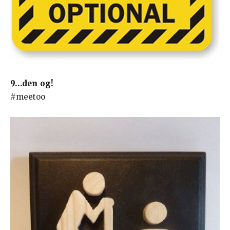
9…den og!
#meetoo