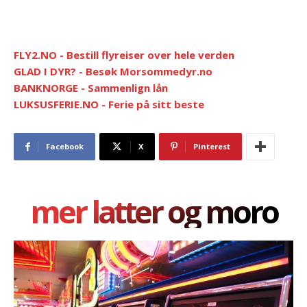
FLY2.NO - Bestill flyreiser over hele verden
GLAD I DYR? - Besøk Morsommedyr.no
BANKNORGE - Sammenlign lån
LUKSUSFERIE.NO - Ferie på sitt beste
Facebook
X
Pinterest
mer latter og moro