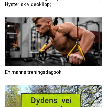
Hysterisk videoklipp)
En manns treningsdagbok