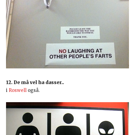
12. De må vel ha dasser..
i
Roswell
også.