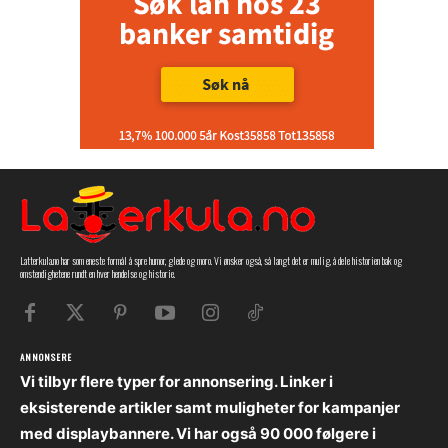
Latterkula.no har som eneste formål å spre humor, glede og moro. Vi ønsker også, så langt det er mulig, å dele historien bak og
omstendighetene rundt en hver hendelse og historie.
ANNONSERE
Vi tilbyr flere typer for annonsering. Linker i
eksisterende artikler samt muligheter for kampanjer
med displaybannere. Vi har også 90 000 følgere i