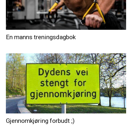
En manns treningsdagbok
Gjennomkjøring forbudt ;)