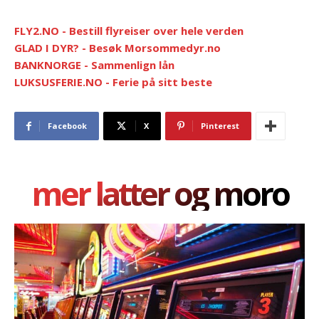
FLY2.NO - Bestill flyreiser over hele verden
GLAD I DYR? - Besøk Morsommedyr.no
BANKNORGE - Sammenlign lån
LUKSUSFERIE.NO - Ferie på sitt beste
Facebook
X
Pinterest
mer latter og moro