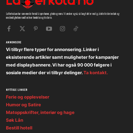
Latterkula.no har som eneste formål å spre humor, glede og moro. Vi ønsker også, så langt det er mulig, å dele historien bak og
omstendighetene rundt en hver hendelse og historie.
ANNONSERE
Vi tilbyr flere typer for annonsering. Linker i
eksisterende artikler samt muligheter for kampanjer
med displaybannere. Vi har også 90 000 følgere i
sosiale medier der vi tilbyr delinger.
Ta kontakt.
NYTTIGE LINKER
Ferie og opplevelser
Humor og Satire
Matoppskrifter, interiør og hage
Søk Lån
Bestill hotell