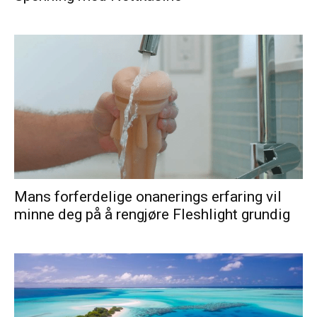
Mans forferdelige onanerings erfaring vil
minne deg på å rengjøre Fleshlight grundig