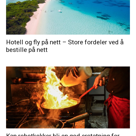
Hotell og fly på nett – Store fordeler ved å
bestille på nett
Kan robotkokker bli en god erstatning for