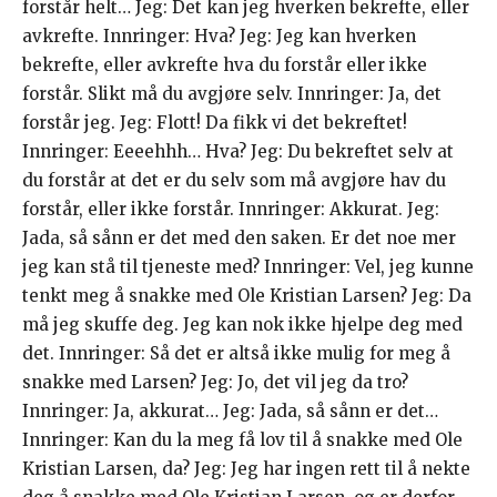
forstår helt… Jeg: Det kan jeg hverken bekrefte, eller
avkrefte. Innringer: Hva? Jeg: Jeg kan hverken
bekrefte, eller avkrefte hva du forstår eller ikke
forstår. Slikt må du avgjøre selv. Innringer: Ja, det
forstår jeg. Jeg: Flott! Da fikk vi det bekreftet!
Innringer: Eeeehhh… Hva? Jeg: Du bekreftet selv at
du forstår at det er du selv som må avgjøre hav du
forstår, eller ikke forstår. Innringer: Akkurat. Jeg:
Jada, så sånn er det med den saken. Er det noe mer
jeg kan stå til tjeneste med? Innringer: Vel, jeg kunne
tenkt meg å snakke med Ole Kristian Larsen? Jeg: Da
må jeg skuffe deg. Jeg kan nok ikke hjelpe deg med
det. Innringer: Så det er altså ikke mulig for meg å
snakke med Larsen? Jeg: Jo, det vil jeg da tro?
Innringer: Ja, akkurat… Jeg: Jada, så sånn er det…
Innringer: Kan du la meg få lov til å snakke med Ole
Kristian Larsen, da? Jeg: Jeg har ingen rett til å nekte