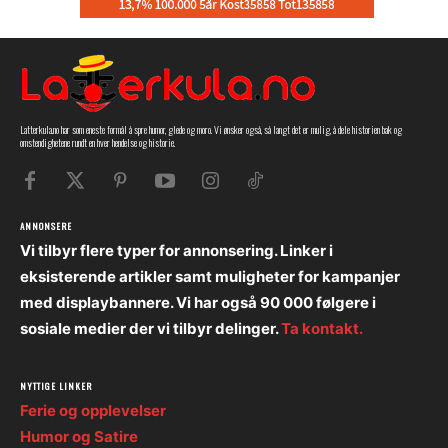
Latterkula.no har som eneste formål å spre humor, glede og moro. Vi ønsker også, så langt det er mulig, å dele historien bak og
omstendighetene rundt en hver hendelse og historie.
ANNONSERE
Vi tilbyr flere typer for annonsering. Linker i
eksisterende artikler samt muligheter for kampanjer
med displaybannere. Vi har også 90 000 følgere i
sosiale medier der vi tilbyr delinger.
Ta kontakt.
NYTTIGE LINKER
Ferie og opplevelser
Humor og Satire