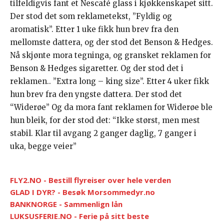
tilfeldigvis fant et Nescafé glass i kjøkkenskapet sitt.
Der stod det som reklametekst, ”Fyldig og
aromatisk”. Etter 1 uke fikk hun brev fra den
mellomste dattera, og der stod det Benson & Hedges.
Nå skjønte mora tegninga, og gransket reklamen for
Benson & Hedges sigaretter. Og der stod det i
reklamen.. ”Extra long – king size”. Etter 4 uker fikk
hun brev fra den yngste dattera. Der stod det
“Widerøe” Og da mora fant reklamen for Widerøe ble
hun bleik, for der stod det: “Ikke størst, men mest
stabil. Klar til avgang 2 ganger daglig, 7 ganger i
uka, begge veier”
FLY2.NO - Bestill flyreiser over hele verden
GLAD I DYR? - Besøk Morsommedyr.no
BANKNORGE - Sammenlign lån
LUKSUSFERIE.NO - Ferie på sitt beste