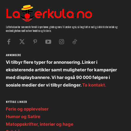
Latterkula.no har som eneste formål å spre humor, glede og moro. Vi ønsker også, så langt det er mulig, å dele historien bak og
omstendighetene rundt en hver hendelse og historie.
ANNONSERE
Vi tilbyr flere typer for annonsering. Linker i
eksisterende artikler samt muligheter for kampanjer
med displaybannere. Vi har også 90 000 følgere i
sosiale medier der vi tilbyr delinger.
Ta kontakt.
NYTTIGE LINKER
Ferie og opplevelser
Humor og Satire
Matoppskrifter, interiør og hage