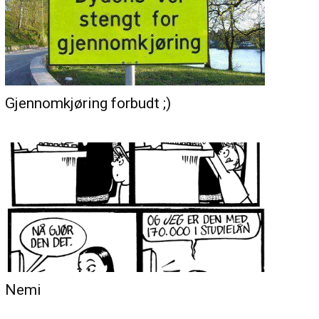
Gjennomkjøring forbudt ;)
Nemi