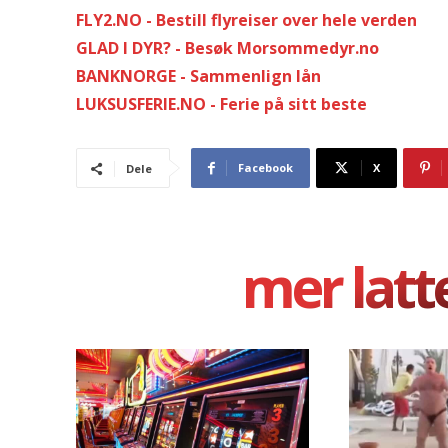
FLY2.NO - Bestill flyreiser over hele verden
GLAD I DYR? - Besøk Morsommedyr.no
BANKNORGE - Sammenlign lån
LUKSUSFERIE.NO - Ferie på sitt beste
Facebook
X
Dele
mer latt