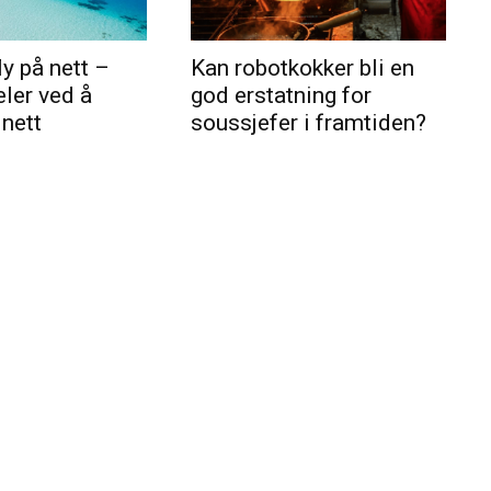
ly på nett –
Kan robotkokker bli en
eler ved å
god erstatning for
 nett
soussjefer i framtiden?