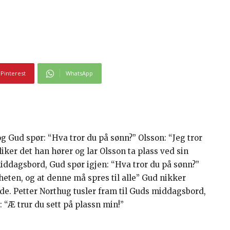
Pinterest
WhatsApp
g Gud spør: “Hva tror du på sønn?” Olsson: “Jeg tror
ker det han hører og lar Olsson ta plass ved sin
middagsbord, Gud spør igjen: “Hva tror du på sønn?”
igheten, og at denne må spres til alle” Gud nikker
ide. Petter Northug tusler fram til Guds middagsbord,
 “Æ trur du sett på plassn min!”