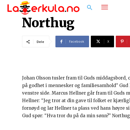
Northug
Facebook
X
Dele
Johan Olsson tusler fram til Guds middagsbord, o
på godhet i mennesker og familiesamhold” Gud li
venstre side. Marcus Hellner går fram til Guds 
Hellner: “Jeg tror at din gave til folket er kjærl
fornøyd og lar Hellner ta plass ved hans høyre s
Gud spør: “Hva tror du på da min sønn?” Northug: