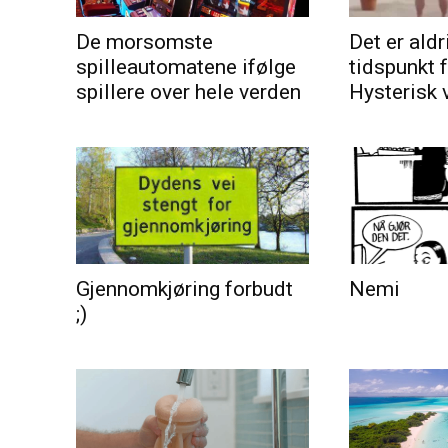
De morsomste
Det er aldri
spilleautomatene ifølge
tidspunkt 
spillere over hele verden
Hysterisk 
Gjennomkjøring forbudt
Nemi
;)