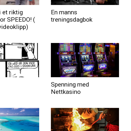
 et riktig
En manns
for SPEEDO! (
treningsdagbok
videoklipp)
Spenning med
Nettkasino