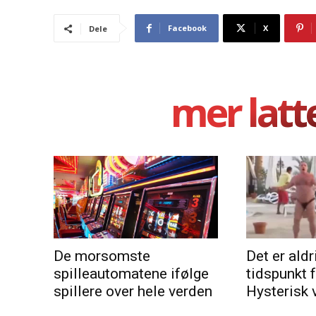
Facebook
X
Dele
mer latt
De morsomste
Det er aldri
spilleautomatene ifølge
tidspunkt 
spillere over hele verden
Hysterisk 