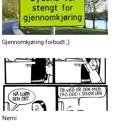
Gjennomkjøring forbudt ;)
Nemi