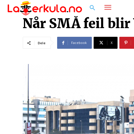
Når SMÅ feil blir
Facebook
X
Dele