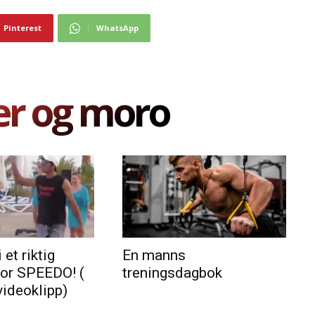
Pinterest
WhatsApp
er og moro
 et riktig
En manns
for SPEEDO! (
treningsdagbok
videoklipp)