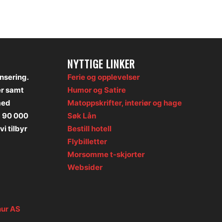
NYTTIGE LINKER
onsering.
Ferie og opplevelser
er samt
Humor og Satire
med
Matoppskrifter, interiør og hage
å 90 000
Søk Lån
vi tilbyr
Bestill hotell
Flybilletter
Morsomme t-skjorter
Websider
hur AS