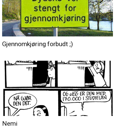
Gjennomkjøring forbudt ;)
Nemi