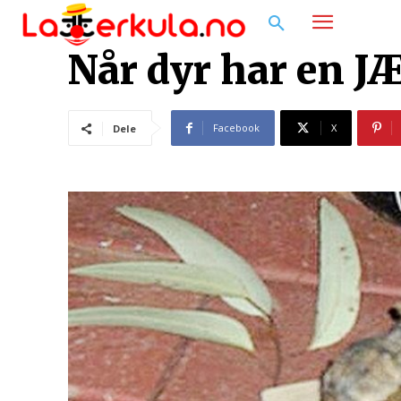
Når dyr har en J
Facebook
X
Dele