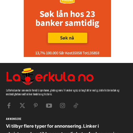
Latterkula.no har som eneste formål å spre humor, glede og moro. Vi ønsker også, så langt det er mulig, å dele historien bak og
omstendighetene rundt en hver hendelse og historie.
ANNONSERE
Vi tilbyr flere typer for annonsering. Linker i