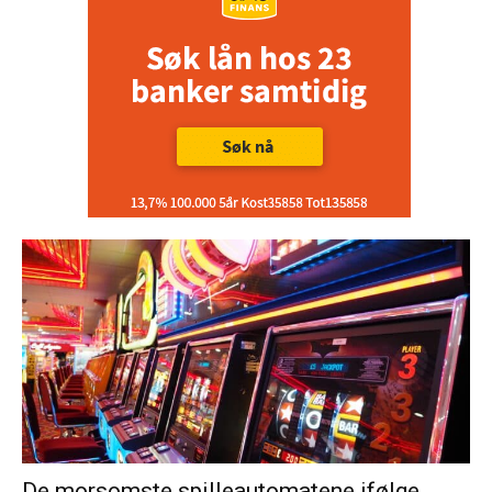
De morsomste spilleautomatene ifølge