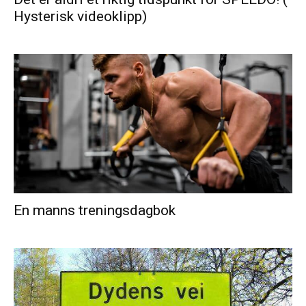
Hysterisk videoklipp)
En manns treningsdagbok