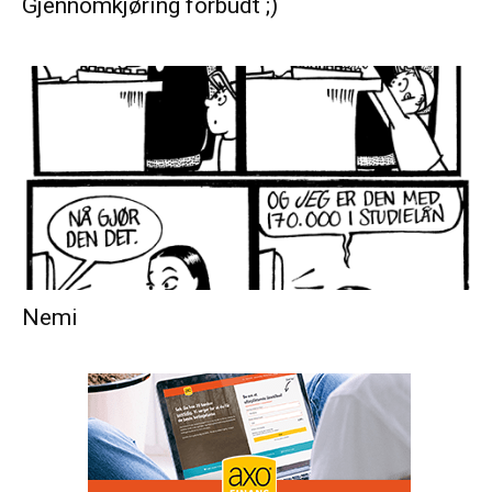
Gjennomkjøring forbudt ;)
Nemi