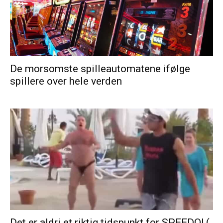
De morsomste spilleautomatene ifølge
spillere over hele verden
Det er aldri et riktig tidspunkt for SPEEDO! (