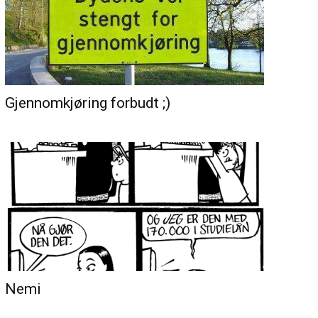
Gjennomkjøring forbudt ;)
Nemi