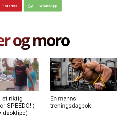
Pinterest
WhatsApp
er og moro
 et riktig
En manns
for SPEEDO! (
treningsdagbok
videoklipp)