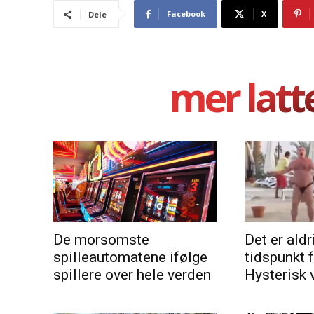
Facebook
X
Dele
mer latt
De morsomste
Det er aldri
spilleautomatene ifølge
tidspunkt 
spillere over hele verden
Hysterisk 