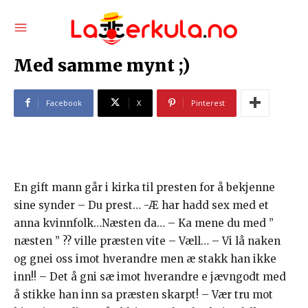
Med samme mynt ;)
Facebook
X
Pinterest
En gift mann går i kirka til presten for å bekjenne
sine synder – Du prest… -Æ har hadd sex med et
anna kvinnfolk…Næsten da… – Ka mene du med ”
næsten ” ?? ville præsten vite – Væll… – Vi lå naken
og gnei oss imot hverandre men æ stakk han ikke
inn!! – Det å gni sæ imot hverandre e jævngodt med
å stikke han inn sa præsten skarpt! – Vær tru mot