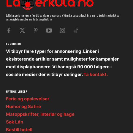
Latterkula.no har som eneste formål å spre humor, glede og moro. Vi ønsker også, så langt det er mulig, å dele historien bak og
omstendighetene rundt en hver hendelse og historie.
ANNONSERE
Vi tilbyr flere typer for annonsering. Linker i
eksisterende artikler samt muligheter for kampanjer
med displaybannere. Vi har også 90 000 følgere i
sosiale medier der vi tilbyr delinger.
Ta kontakt.
NYTTIGE LINKER
Ferie og opplevelser
Humor og Satire
Matoppskrifter, interiør og hage
Søk Lån
Bestill hotell