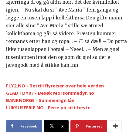
kjærringa di og gå aldri nært det der kvinnfolket
igjen. – Nu skal du si ” Ave Maria ” fem ganga og
legge en tusen lapp i kollektbørsa Den gifte mann
sier alle sine ” Ave Maria ” stille sæ atmed
kollektbørsa og går så videre. Præsten kommer
rennanes etter han og ropa… – Æ så dæ !! – Du putta
ikke tusenlappen i børsa! – Neeei… – Men æ gnei
tusenlappen imot den og som du sjøl sa det e
jævngodt med å stikke han inn
FLY2.NO - Bestill flyreiser over hele verden
GLAD I DYR? - Besøk Morsommedyr.no
BANKNORGE - Sammenlign lån
LUKSUSFERIE.NO - Ferie på sitt beste
Facebook
X
Pinterest