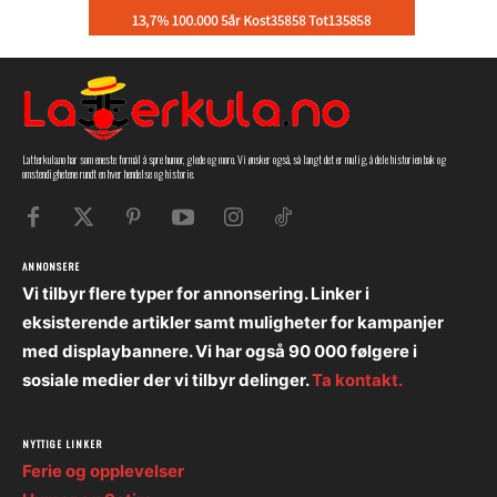
Latterkula.no har som eneste formål å spre humor, glede og moro. Vi ønsker også, så langt det er mulig, å dele historien bak og
omstendighetene rundt en hver hendelse og historie.
ANNONSERE
Vi tilbyr flere typer for annonsering. Linker i
eksisterende artikler samt muligheter for kampanjer
med displaybannere. Vi har også 90 000 følgere i
sosiale medier der vi tilbyr delinger.
Ta kontakt.
NYTTIGE LINKER
Ferie og opplevelser