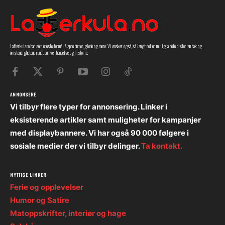
Latterkula.no har som eneste formål å spre humor, glede og moro. Vi ønsker også, så langt det er mulig, å dele historien bak og
omstendighetene rundt en hver hendelse og historie.
ANNONSERE
Vi tilbyr flere typer for annonsering. Linker i
eksisterende artikler samt muligheter for kampanjer
med displaybannere. Vi har også 90 000 følgere i
sosiale medier der vi tilbyr delinger.
Ta kontakt.
NYTTIGE LINKER
Ferie og opplevelser
Humor og Satire
Matoppskrifter, interiør og hage