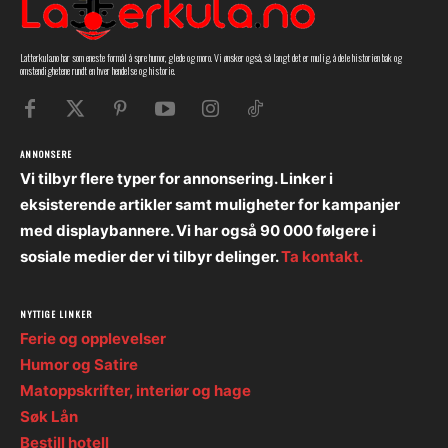
Latterkula.no har som eneste formål å spre humor, glede og moro. Vi ønsker også, så langt det er mulig, å dele historien bak og
omstendighetene rundt en hver hendelse og historie.
ANNONSERE
Vi tilbyr flere typer for annonsering. Linker i
eksisterende artikler samt muligheter for kampanjer
med displaybannere. Vi har også 90 000 følgere i
sosiale medier der vi tilbyr delinger.
Ta kontakt.
NYTTIGE LINKER
Ferie og opplevelser
Humor og Satire
Matoppskrifter, interiør og hage
Søk Lån
Bestill hotell