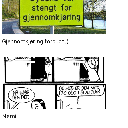
Gjennomkjøring forbudt ;)
Nemi