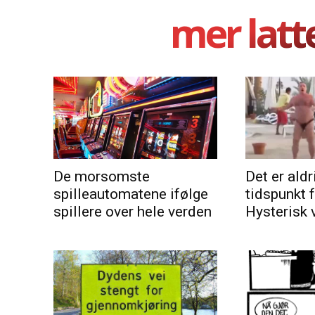
mer latt
De morsomste
Det er aldri
spilleautomatene ifølge
tidspunkt 
spillere over hele verden
Hysterisk 