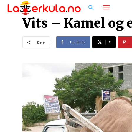
Vits – Kamel og e
Facebook
X
Dele