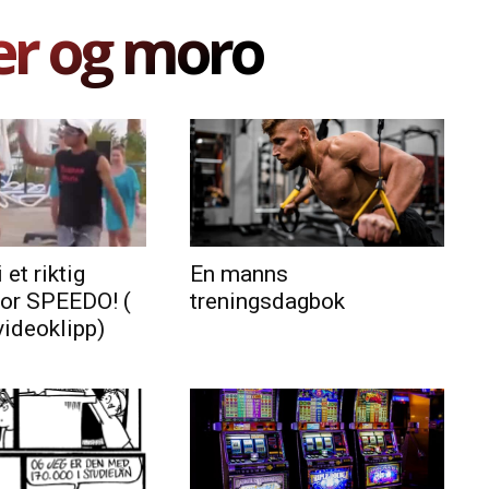
er og moro
 et riktig
En manns
for SPEEDO! (
treningsdagbok
videoklipp)