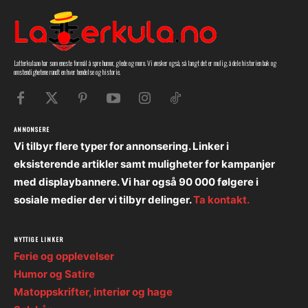
Latterkula.no har som eneste formål å spre humor, glede og moro. Vi ønsker også, så langt det er mulig, å dele historien bak og
omstendighetene rundt en hver hendelse og historie.
ANNONSERE
Vi tilbyr flere typer for annonsering. Linker i
eksisterende artikler samt muligheter for kampanjer
med displaybannere. Vi har også 90 000 følgere i
sosiale medier der vi tilbyr delinger.
Ta kontakt.
NYTTIGE LINKER
Ferie og opplevelser
Humor og Satire
Matoppskrifter, interiør og hage