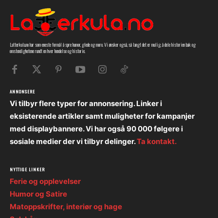
Latterkula.no har som eneste formål å spre humor, glede og moro. Vi ønsker også, så langt det er mulig, å dele historien bak og
omstendighetene rundt en hver hendelse og historie.
ANNONSERE
Vi tilbyr flere typer for annonsering. Linker i
eksisterende artikler samt muligheter for kampanjer
med displaybannere. Vi har også 90 000 følgere i
sosiale medier der vi tilbyr delinger.
Ta kontakt.
NYTTIGE LINKER
Ferie og opplevelser
Humor og Satire
Matoppskrifter, interiør og hage