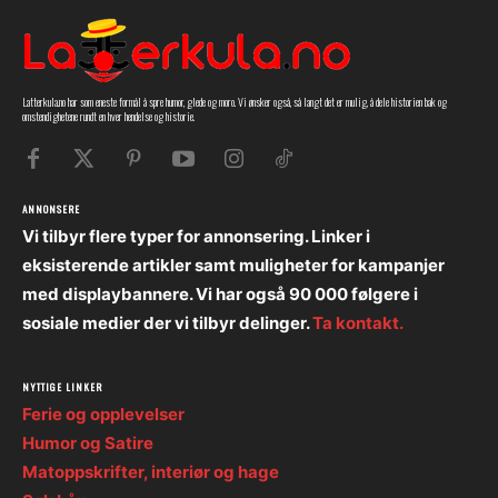
Latterkula.no har som eneste formål å spre humor, glede og moro. Vi ønsker også, så langt det er mulig, å dele historien bak og
omstendighetene rundt en hver hendelse og historie.
ANNONSERE
Vi tilbyr flere typer for annonsering. Linker i
eksisterende artikler samt muligheter for kampanjer
med displaybannere. Vi har også 90 000 følgere i
sosiale medier der vi tilbyr delinger.
Ta kontakt.
NYTTIGE LINKER
Ferie og opplevelser
Humor og Satire
Matoppskrifter, interiør og hage