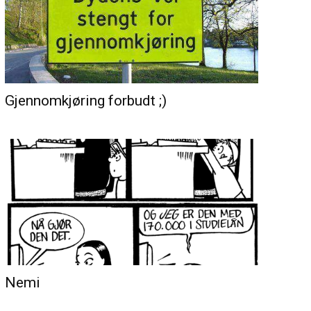
Gjennomkjøring forbudt ;)
Nemi