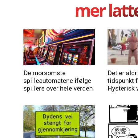
mer latt
De morsomste
Det er aldri
spilleautomatene ifølge
tidspunkt 
spillere over hele verden
Hysterisk 