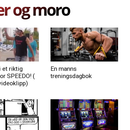
er og moro
 et riktig
En manns
for SPEEDO! (
treningsdagbok
videoklipp)