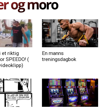
er og moro
 et riktig
En manns
for SPEEDO! (
treningsdagbok
videoklipp)