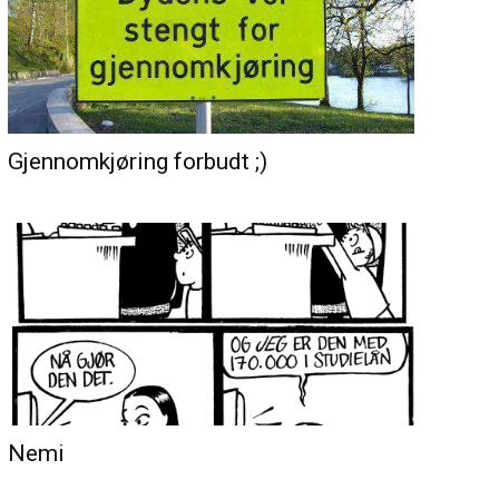
Gjennomkjøring forbudt ;)
Nemi