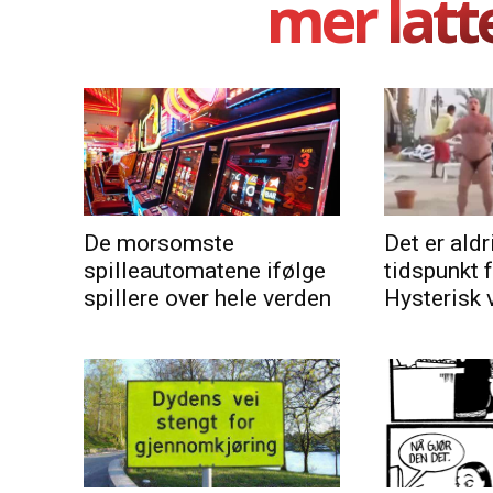
mer latt
De morsomste
Det er aldri
spilleautomatene ifølge
tidspunkt 
spillere over hele verden
Hysterisk 