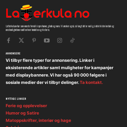
Latterkula.no har som eneste formål å spre humor, glede og moro. Vi ønsker også, så langt det er mulig, å dele historien bak og
omstendighetene rundt en hver hendelse og historie.
ANNONSERE
Vi tilbyr flere typer for annonsering. Linker i
eksisterende artikler samt muligheter for kampanjer
med displaybannere. Vi har også 90 000 følgere i
sosiale medier der vi tilbyr delinger.
Ta kontakt.
NYTTIGE LINKER
Ferie og opplevelser
Humor og Satire
Matoppskrifter, interiør og hage