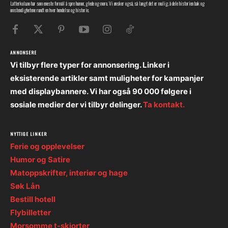
Latterkula.no har som eneste formål å spre humor, glede og moro. Vi ønsker også, så langt det er mulig, å dele historien bak og
omstendighetene rundt en hver hendelse og historie.
ANNONSERE
Vi tilbyr flere typer for annonsering. Linker i
eksisterende artikler samt muligheter for kampanjer
med displaybannere. Vi har også 90 000 følgere i
sosiale medier der vi tilbyr delinger.
Ta kontakt.
NYTTIGE LINKER
Ferie og opplevelser
Humor og Satire
Matoppskrifter, interiør og hage
Søk Lån
Bestill hotell
Flybilletter
Morsomme t-skjorter