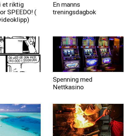
 et riktig
En manns
for SPEEDO! (
treningsdagbok
videoklipp)
Spenning med
Nettkasino