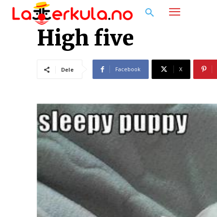
High five
Facebook
X
Dele