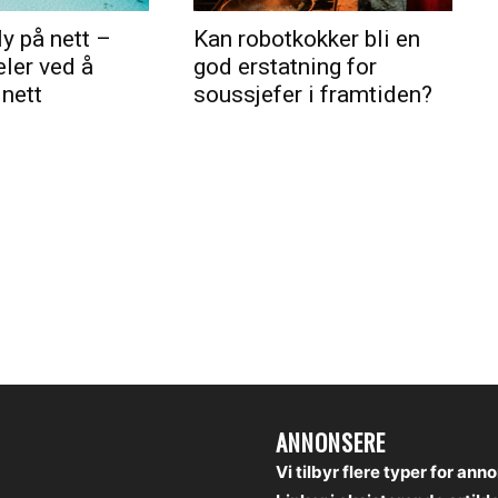
ly på nett –
Kan robotkokker bli en
eler ved å
god erstatning for
 nett
soussjefer i framtiden?
ANNONSERE
Vi tilbyr flere typer for ann