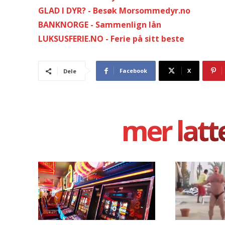
GLAD I DYR? - Besøk Morsommedyr.no
BANKNORGE - Sammenlign lån
LUKSUSFERIE.NO - Ferie på sitt beste
Facebook
X
Dele
mer latt