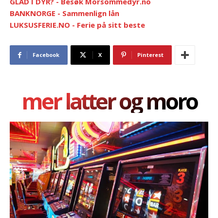
GLAD I DYR? - Besøk Morsommedyr.no
BANKNORGE - Sammenlign lån
LUKSUSFERIE.NO - Ferie på sitt beste
Facebook
X
Pinterest
mer latter og moro