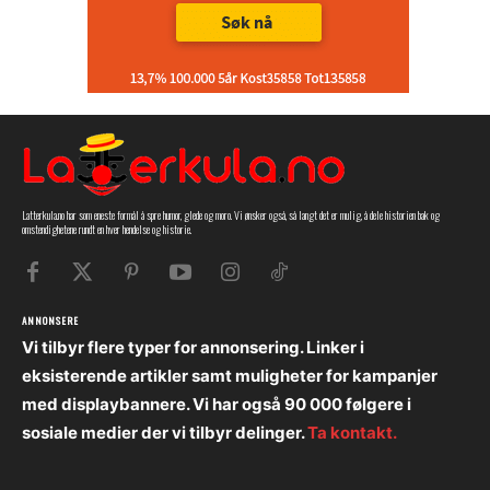
Latterkula.no har som eneste formål å spre humor, glede og moro. Vi ønsker også, så langt det er mulig, å dele historien bak og
omstendighetene rundt en hver hendelse og historie.
ANNONSERE
Vi tilbyr flere typer for annonsering. Linker i
eksisterende artikler samt muligheter for kampanjer
med displaybannere. Vi har også 90 000 følgere i
sosiale medier der vi tilbyr delinger.
Ta kontakt.