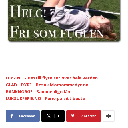
FLY2.NO - Bestill flyreiser over hele verden
GLAD I DYR? - Besøk Morsommedyr.no
BANKNORGE - Sammenlign lån
LUKSUSFERIE.NO - Ferie på sitt beste
Facebook
X
Pinterest