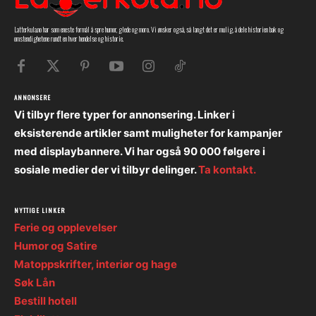
Latterkula.no har som eneste formål å spre humor, glede og moro. Vi ønsker også, så langt det er mulig, å dele historien bak og
omstendighetene rundt en hver hendelse og historie.
ANNONSERE
Vi tilbyr flere typer for annonsering. Linker i
eksisterende artikler samt muligheter for kampanjer
med displaybannere. Vi har også 90 000 følgere i
sosiale medier der vi tilbyr delinger.
Ta kontakt.
NYTTIGE LINKER
Ferie og opplevelser
Humor og Satire
Matoppskrifter, interiør og hage
Søk Lån
Bestill hotell