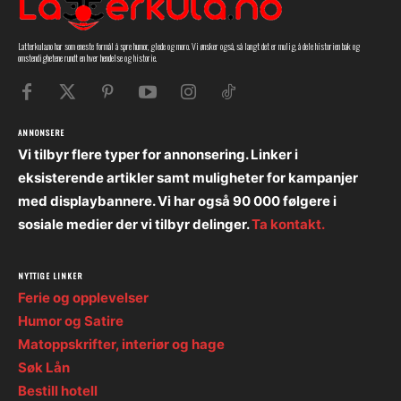
Latterkula.no har som eneste formål å spre humor, glede og moro. Vi ønsker også, så langt det er mulig, å dele historien bak og
omstendighetene rundt en hver hendelse og historie.
ANNONSERE
Vi tilbyr flere typer for annonsering. Linker i
eksisterende artikler samt muligheter for kampanjer
med displaybannere. Vi har også 90 000 følgere i
sosiale medier der vi tilbyr delinger.
Ta kontakt.
NYTTIGE LINKER
Ferie og opplevelser
Humor og Satire
Matoppskrifter, interiør og hage
Søk Lån
Bestill hotell