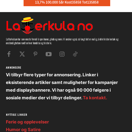
Latterkula.no har som eneste formål å spre humor, glede og moro. Vi ønsker også, så langt det er mulig, å dele historien bak og
omstendighetene rundt en hver hendelse og historie.
ANNONSERE
Vi tilbyr flere typer for annonsering. Linker i
eksisterende artikler samt muligheter for kampanjer
med displaybannere. Vi har også 90 000 følgere i
sosiale medier der vi tilbyr delinger.
Ta kontakt.
NYTTIGE LINKER
Ferie og opplevelser
Humor og Satire