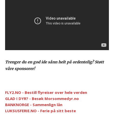
Trenger du en god ide sånn helt på ordentelig? Støtt
våre sponsorer!
FLY2.NO - Bestill flyreiser over hele verden
GLAD I DYR? - Besøk Morsommedyr.no
BANKNORGE - Sammenlign lån
LUKSUSFERIE.NO - Ferie på sitt beste