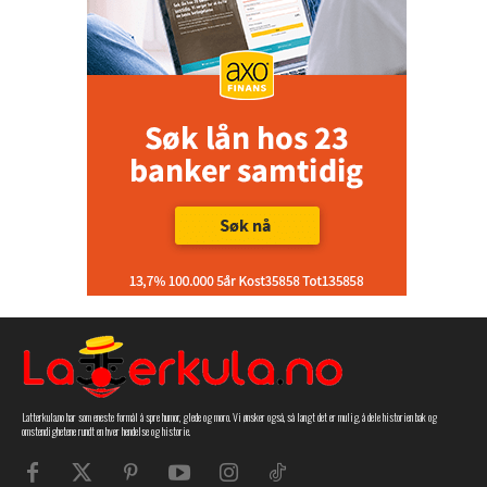
Latterkula.no har som eneste formål å spre humor, glede og moro. Vi ønsker også, så langt det er mulig, å dele historien bak og
omstendighetene rundt en hver hendelse og historie.