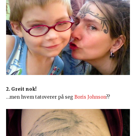
2. Greit nok!
…men hvem tatoverer på seg
Boris Johnson
??