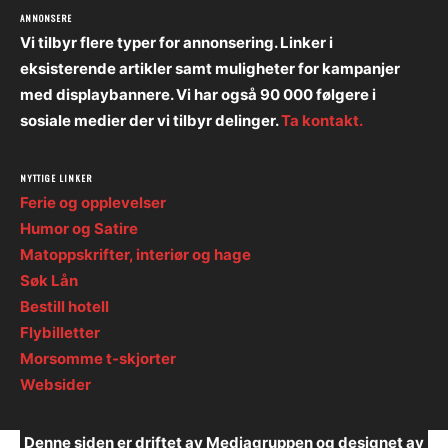
ANNONSERE
Vi tilbyr flere typer for annonsering. Linker i
eksisterende artikler samt muligheter for kampanjer
med displaybannere. Vi har også 90 000 følgere i
sosiale medier der vi tilbyr delinger.
Ta kontakt.
NYTTIGE LINKER
Ferie og opplevelser
Humor og Satire
Matoppskrifter, interiør og hage
Søk Lån
Bestill hotell
Flybilletter
Morsomme t-skjorter
Websider
Denne siden er driftet av Mediagruppen og designet av