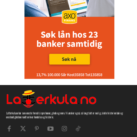
Latterkula.no har som eneste formål å spre humor, glede og moro. Vi ønsker også, så langt det er mulig, å dele historien bak og
omstendighetene rundt en hver hendelse og historie.