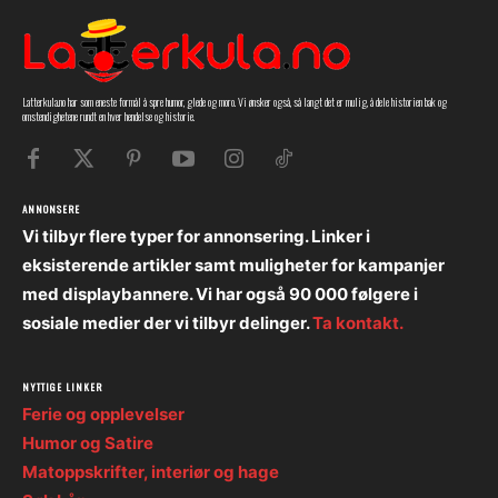
Latterkula.no har som eneste formål å spre humor, glede og moro. Vi ønsker også, så langt det er mulig, å dele historien bak og
omstendighetene rundt en hver hendelse og historie.
ANNONSERE
Vi tilbyr flere typer for annonsering. Linker i
eksisterende artikler samt muligheter for kampanjer
med displaybannere. Vi har også 90 000 følgere i
sosiale medier der vi tilbyr delinger.
Ta kontakt.
NYTTIGE LINKER
Ferie og opplevelser
Humor og Satire
Matoppskrifter, interiør og hage