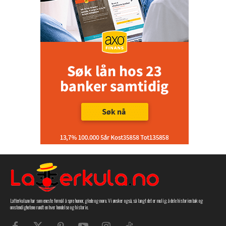
Latterkula.no har som eneste formål å spre humor, glede og moro. Vi ønsker også, så langt det er mulig, å dele historien bak og
omstendighetene rundt en hver hendelse og historie.