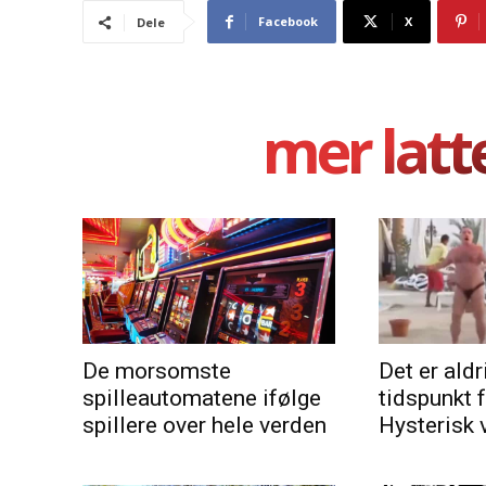
Facebook
X
Dele
mer latt
De morsomste
Det er aldri
spilleautomatene ifølge
tidspunkt 
spillere over hele verden
Hysterisk 