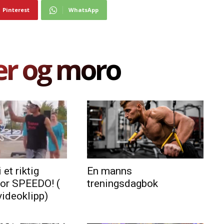
Pinterest
WhatsApp
er og moro
 et riktig
En manns
for SPEEDO! (
treningsdagbok
videoklipp)