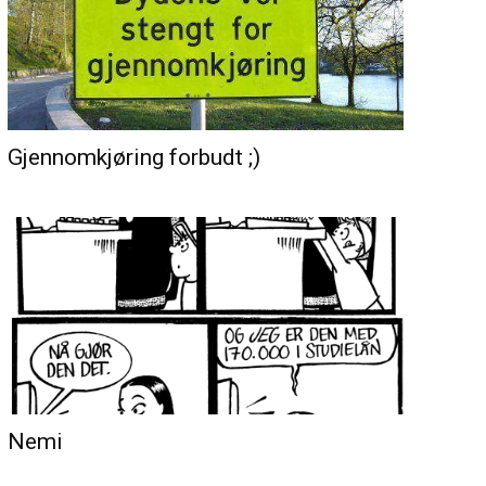
Gjennomkjøring forbudt ;)
Nemi