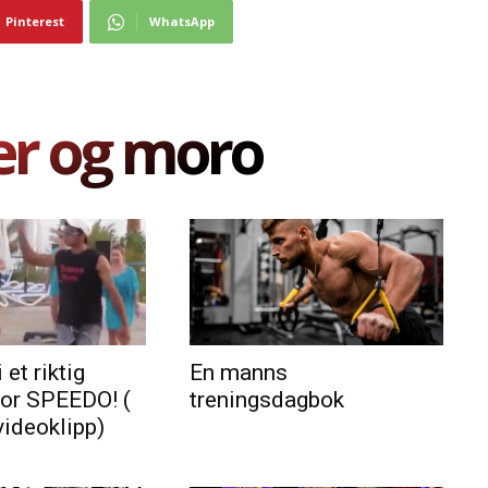
Pinterest
WhatsApp
er og moro
 et riktig
En manns
for SPEEDO! (
treningsdagbok
videoklipp)