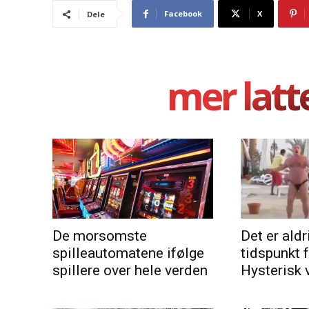
Facebook
X
Dele
mer latt
De morsomste
Det er aldri
spilleautomatene ifølge
tidspunkt 
spillere over hele verden
Hysterisk 