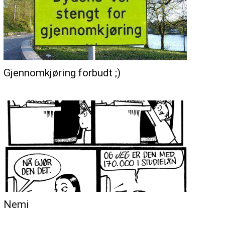
Gjennomkjøring forbudt ;)
Nemi