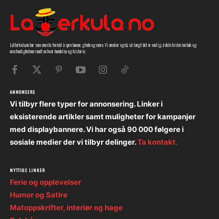
Latterkula.no har som eneste formål å spre humor, glede og moro. Vi ønsker også, så langt det er mulig, å dele historien bak og
omstendighetene rundt en hver hendelse og historie.
ANNONSERE
Vi tilbyr flere typer for annonsering. Linker i
eksisterende artikler samt muligheter for kampanjer
med displaybannere. Vi har også 90 000 følgere i
sosiale medier der vi tilbyr delinger.
Ta kontakt.
NYTTIGE LINKER
Ferie og opplevelser
Humor og Satire
Matoppskrifter, interiør og hage