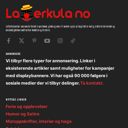
Latterkula.no har som eneste formål å spre humor, glede og moro. Vi ønsker også, så langt det er mulig, å dele historien bak og
omstendighetene rundt en hver hendelse og historie.
ANNONSERE
Vi tilbyr flere typer for annonsering. Linker i
eksisterende artikler samt muligheter for kampanjer
med displaybannere. Vi har også 90 000 følgere i
sosiale medier der vi tilbyr delinger.
Ta kontakt.
NYTTIGE LINKER
Ferie og opplevelser
Humor og Satire
Matoppskrifter, interiør og hage