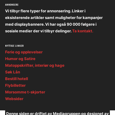
ANNONSERE
Vi tilbyr flere typer for annonsering. Linker i
eksisterende artikler samt muligheter for kampanjer
med displaybannere. Vi har også 90 000 følgere i
sosiale medier der vi tilbyr delinger.
Ta kontakt.
NYTTIGE LINKER
Ferie og opplevelser
Humor og Satire
Matoppskrifter, interiør og hage
Søk Lån
Bestill hotell
Flybilletter
Morsomme t-skjorter
Websider
Denne siden er driftet av Mediagruppen og designet av