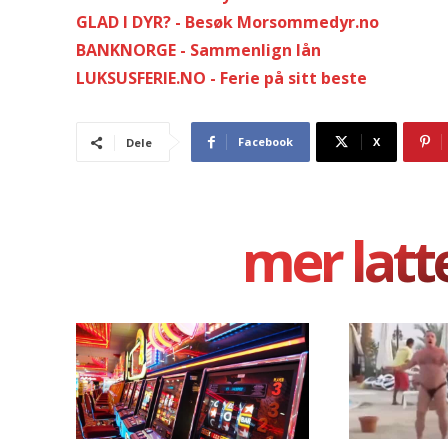
GLAD I DYR? - Besøk Morsommedyr.no
BANKNORGE - Sammenlign lån
LUKSUSFERIE.NO - Ferie på sitt beste
Facebook
X
Dele
mer latt