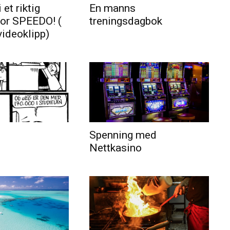
 et riktig
En manns
for SPEEDO! (
treningsdagbok
videoklipp)
Spenning med
Nettkasino