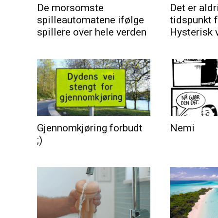
De morsomste
Det er aldri
spilleautomatene ifølge
tidspunkt 
spillere over hele verden
Hysterisk 
Gjennomkjøring forbudt
Nemi
;)