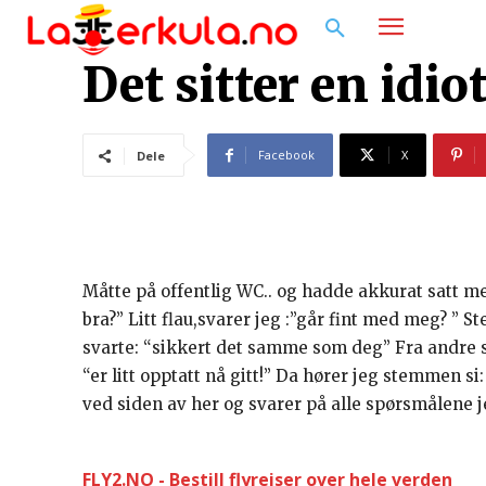
Det sitter en idio
Facebook
X
Dele
Måtte på offentlig WC.. og hadde akkurat satt m
bra?” Litt flau,svarer jeg :”går fint med meg? ” 
svarte: “sikkert det samme som deg” Fra andre s
“er litt opptatt nå gitt!” Da hører jeg stemmen si:
ved siden av her og svarer på alle spørsmålene je
FLY2.NO - Bestill flyreiser over hele verden