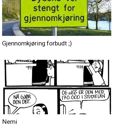
Gjennomkjøring forbudt ;)
Nemi