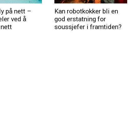
ly på nett –
Kan robotkokker bli en
eler ved å
god erstatning for
 nett
soussjefer i framtiden?