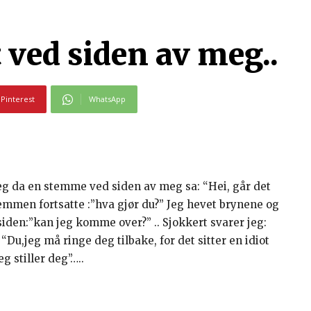
t ved siden av meg..
Pinterest
WhatsApp
eg da en stemme ved siden av meg sa: “Hei, går det
Stemmen fortsatte :”hva gjør du?” Jeg hevet brynene og
iden:”kan jeg komme over?” .. Sjokkert svarer jeg:
 “Du,jeg må ringe deg tilbake, for det sitter en idiot
g stiller deg”…..