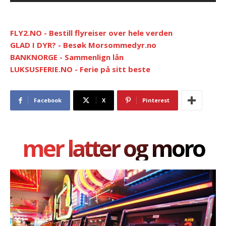
FLY2.NO - Bestill flyreiser over hele verden
GLAD I DYR? - Besøk Morsommedyr.no
BANKNORGE - Sammenlign lån
LUKSUSFERIE.NO - Ferie på sitt beste
Facebook
X
Pinterest
mer latter og moro