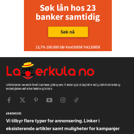
Latterkula.no har som eneste formål å spre humor, glede og moro. Vi ønsker også, så langt det er mulig, å dele historien bak og
omstendighetene rundt en hver hendelse og historie.
ANNONSERE
Vi tilbyr flere typer for annonsering. Linker i
eksisterende artikler samt muligheter for kampanjer