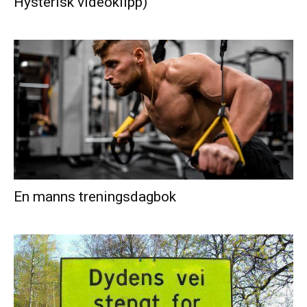
Hysterisk videoklipp)
En manns treningsdagbok