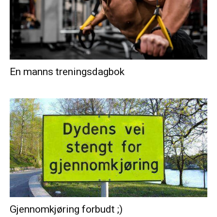
En manns treningsdagbok
Gjennomkjøring forbudt ;)